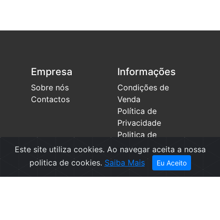
Empresa
Informações
Sobre nós
Condições de
Contactos
Venda
Política de
Privacidade
Politica de
Cookies
Este site utiliza cookies. Ao navegar aceita a nossa
Canal de
politica de cookies.
Saiba Mais
Eu Aceito
denúncias
Livro de
Reclamações
SUBSCREVA A