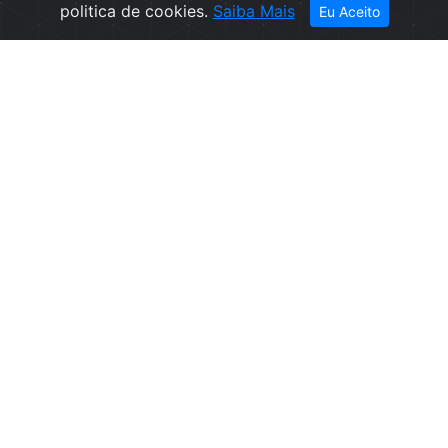
politica de cookies.
Saiba Mais
Eu Aceito
Empresa
Informações
Sobre nós
Condições de
Contactos
Venda
Política de
Privacidade
Politica de
Cookies
Canal de
denúncias
Livro de