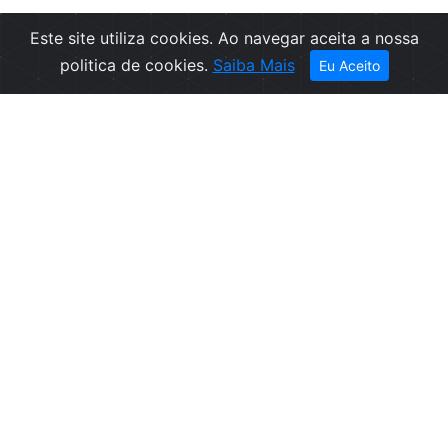
Este site utiliza cookies. Ao navegar aceita a nossa
Filtros
politica de cookies.
Saiba Mais
Eu Aceito
Empresa
Informações
Sobre nós
Condições de
Contactos
Venda
Política de
Privacidade
Politica de
Cookies
Canal de