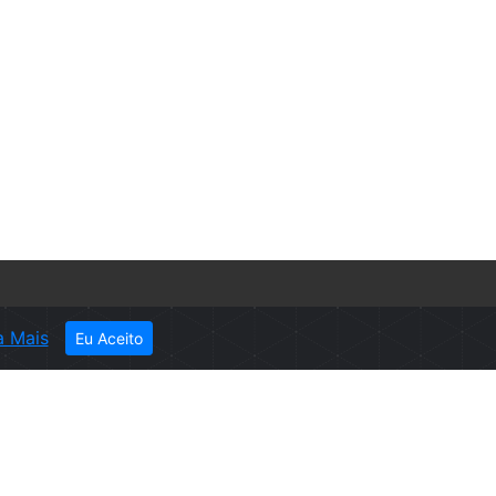
ER
a Mais
Eu Aceito
ever