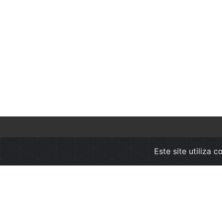
Empresa
Info
Este site utiliza 
Sobre nós
Condi
Contactos
Políti
Polit
Canal
Livro