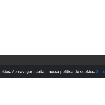
rmações
SUBSCREVA A NEWSLETT
cookies. Ao navegar aceita a nossa politica de cookies.
Saib
ções de Venda
Subscr
ca de Privacidade
ica de Cookies
 de denúncias
 de Reclamações