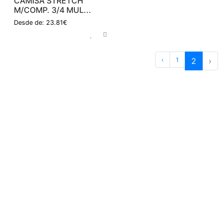
CAMISA STRETCH
M/COMP. 3/4 MUL...
Desde de: 23.81€
‹
1
2
›